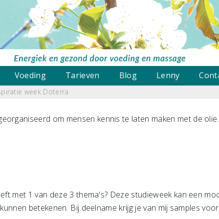
Voeding
Tarieven
Blog
Lenny
Cont
nspiratie week Doterra
eorganiseerd om mensen kennis te laten maken met de olie. D
heeft met 1 van deze 3 thema's? Deze studieweek kan een mo
n kunnen betekenen. Bij deelname krijg je van mij samples vo