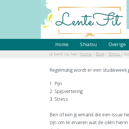
Home
Shiatsu
Overige
Je bent nu hier:
Home
/
Blog
/
Stress
/ I
Regelmatig wordt er een studieweek g
1. Pijn
2. Spijsvertering
3. Stress
Ben of ken jij iemand die een issue 
zijn om te ervaren wat de oliën hieri