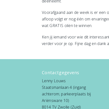
deelneemt.
Voorafgaand aan de week is er een on
afloop volgt er nog één om ervaringen
wat GRATIS oliën te winnen.
Ken jij iemand voor wie dit interessa
verder voor je op. Fijne dag en dank a
Contactgegevens
Lenny Louws
Staatsmanlaan 4 (ingang
achterom; parkeerplaats bij
Ariënsware 10)
8014 TV Zwolle (Zuid)